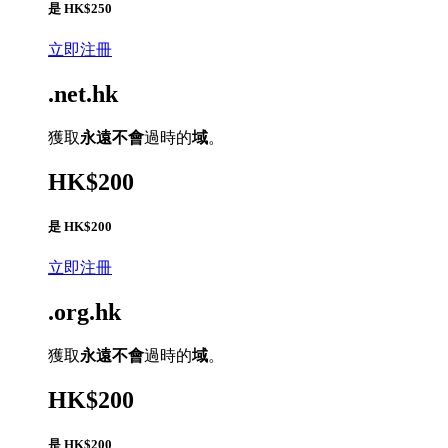
是
HK$250
立即注冊
.net.hk
獲取
永遠不會
過時的
域
。
HK$200
是
HK$200
立即注冊
.org.hk
獲取
永遠不會
過時的
域
。
HK$200
是
HK$200