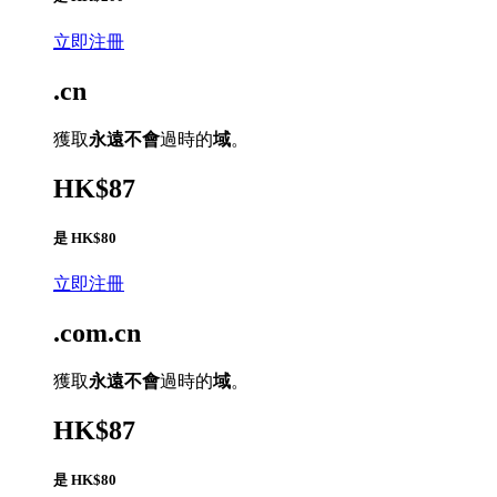
立即注冊
.cn
獲取
永遠不會
過時的
域
。
HK$87
是
HK$80
立即注冊
.com.cn
獲取
永遠不會
過時的
域
。
HK$87
是
HK$80