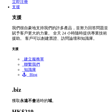
立即注冊
支援
支援
我們很自豪地支持我們的許多產品，並努力回答問題並
賦予客戶更大的力量。 全天 24 小時隨時提供專業技術
援助。 客戶可以創建票證、訪問論壇和知識庫。
支援
建立服務單
聯繫我們
知識庫
Blog
.biz
獲取
永遠不會
過時的
域
。
HK$219