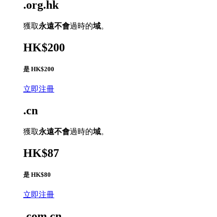
.org.hk
獲取
永遠不會
過時的
域
。
HK$200
是
HK$200
立即注冊
.cn
獲取
永遠不會
過時的
域
。
HK$87
是
HK$80
立即注冊
.com.cn