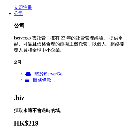
立即注冊
公司
公司
Iservergo 雲託管，擁有 23 年的託管管理經驗。 提供卓
越、可靠且價格合理的虛擬主機托管，以個人、網絡開
發人員和全球中小企業。
公司
關於iServerGo
服務條款
.biz
獲取
永遠不會
過時的
域
。
HK$219