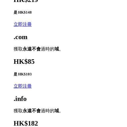
是
HK$148
立即注冊
.com
獲取
永遠不會
過時的
域
。
HK$85
是
HK$103
立即注冊
.info
獲取
永遠不會
過時的
域
。
HK$182