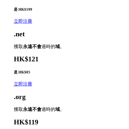
是
HK$199
立即注冊
.net
獲取
永遠不會
過時的
域
。
HK$121
是
HK$85
立即注冊
.org
獲取
永遠不會
過時的
域
。
HK$119