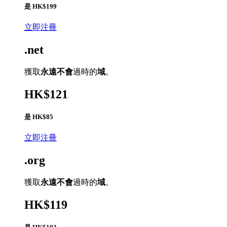
是
HK$199
立即注冊
.net
獲取
永遠不會
過時的
域
。
HK$121
是
HK$85
立即注冊
.org
獲取
永遠不會
過時的
域
。
HK$119