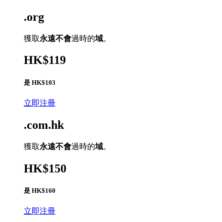
.org
獲取
永遠不會
過時的
域
。
HK$119
是
HK$103
立即注冊
.com.hk
獲取
永遠不會
過時的
域
。
HK$150
是
HK$160
立即注冊